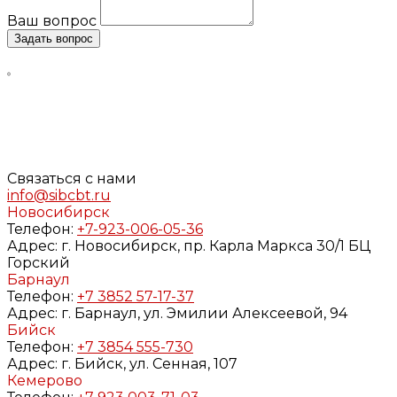
Ваш вопрос
Задать вопрос
Нажимая кнопку «Задать вопрос», я даю свое согласие
на обработку моих персональных данных, в соответствии
с Федеральным законом от 27.07.2006 года №152-ФЗ «О
персональных данных», на условиях и для целей,
определенных в
Согласии
на обработку персональных
данных и
Политике конфиденциальности
Связаться с нами
info@sibcbt.ru
Новосибирск
Телефон:
+7-923-006-05-36
Адрес:
г. Новосибирск, пр. Карла Маркса 30/1 БЦ
Горский
Барнаул
Телефон:
+7 3852 57-17-37
Адрес:
г. Барнаул, ул. Эмилии Алексеевой, 94
Бийск
Телефон:
+7 3854 555-730
Адрес:
г. Бийск, ул. Сенная, 107
Кемерово