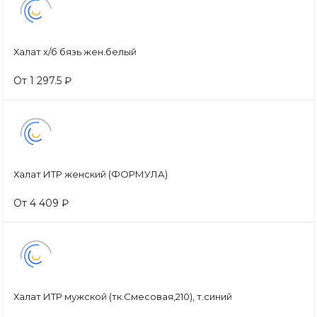
Халат х/б бязь жен.белый
От 1 297.5 ₽
Халат ИТР женский (ФОРМУЛА)
От 4 409 ₽
Халат ИТР мужской (тк.Смесовая,210), т.синий