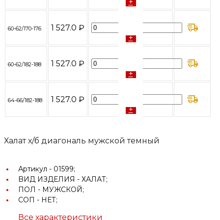
+
-
1 527.0 ₽
60-62/170-176
+
-
1 527.0 ₽
60-62/182-188
+
-
1 527.0 ₽
64-66/182-188
+
Халат х/б диагональ мужской темный
Артикул -
01599;
BИД ИЗДЕЛИЯ -
ХАЛАТ;
ПОЛ -
МУЖСКОЙ;
СОП -
НЕТ;
Все характеристики