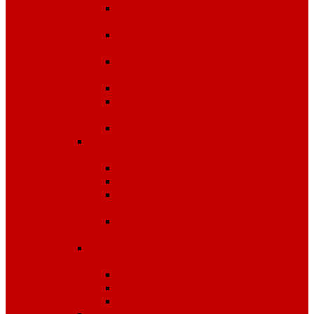
Одежда для защиты от
влаги
Одежда для защиты от
электрической дуги
Одежда от повышенных
температур
Одноразовые изделия
От биологических
факторов
От кислот и щелочей
Спецодежда для медицины и
сферы обслуживания
Костюмы, комплекты
Блузы, брюки, куртки
Фартуки, передники,
сарафаны, униформа
Халаты медицинские и
для сферы обслуживания
Спецодежда для охранных
структур
Костюмы зимние
Костюмы летние
Рубашки и аксессуары