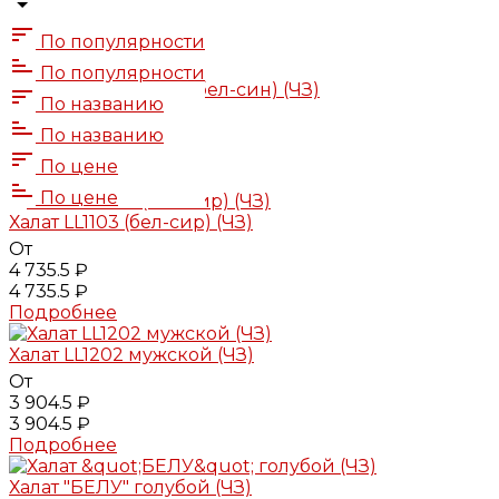
По популярности
По популярности
Халат "НЭВИ" LL1113 (бел-син) (ЧЗ)
По названию
От
По названию
4 901.5 ₽
4 901.5 ₽
По цене
Подробнее
По цене
Халат LL1103 (бел-сир) (ЧЗ)
От
4 735.5 ₽
4 735.5 ₽
Подробнее
Халат LL1202 мужской (ЧЗ)
От
3 904.5 ₽
3 904.5 ₽
Подробнее
Халат "БЕЛУ" голубой (ЧЗ)