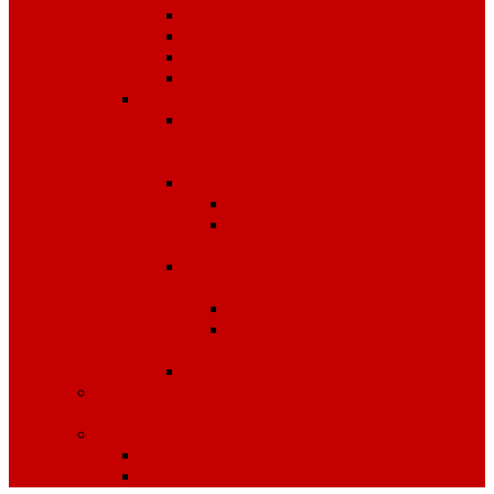
Охрана труда
Пожарная безопасность
Электробезопасность
Строительство
Плакаты
Плакаты по
антитеррористической
безопасности
Плакаты по охране труда
Предупреждающие
Плакаты Советского
периода
Плакаты для ДОУ и
начальной школы
ПДД
Пожарная
безопасность
Плакаты по ГО и ЧС
Сердечно-легочная реанимация и
первая помощь
МИНПРОМТОРГ
Одежда
Обувь