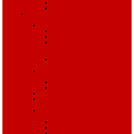
Сабо, туфли
ЭВА
Средства индивидуальной
защиты
Безопасность рабочего места
Аптечки
Диэлектрика
Лента
оградительная,дорожные
ограждения,конусы
Противопожарное
оборудование
Средства для защиты от
падения с высоты
OLYMP
Обвязка Vento
Средства защиты головы
Средства защиты
комплексные
Средства защиты лица и
органов зрения
Маски, щитки
Очки
Стекла