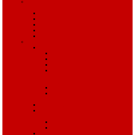
Специализированное питание
VitaPro
Батончики
Какао
Кисель детоксикационный
Напиток
Чай
Полиграфия
Стенды
Охрана труда
Пожарная безопасность
Стенды по ГО и ЧС
Стенды по
антитеррористической
безопасности
Стенды "Информация"
Стенды "Первая помощь
пострадавшим"
Знаки безопасности
Фотолюминесцентные
эвакуационные системы
Планы эвакуации
Эвакуационные знаки
Журналы