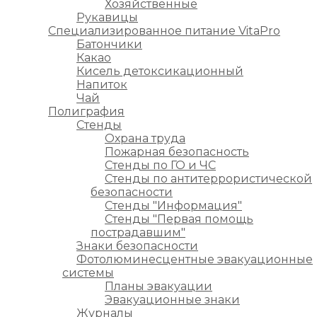
Хозяйственные
Рукавицы
Специализированное питание VitaPro
Батончики
Какао
Кисель детоксикационный
Напиток
Чай
Полиграфия
Стенды
Охрана труда
Пожарная безопасность
Стенды по ГО и ЧС
Стенды по антитеррористической
безопасности
Стенды "Информация"
Стенды "Первая помощь
пострадавшим"
Знаки безопасности
Фотолюминесцентные эвакуационные
системы
Планы эвакуации
Эвакуационные знаки
Журналы