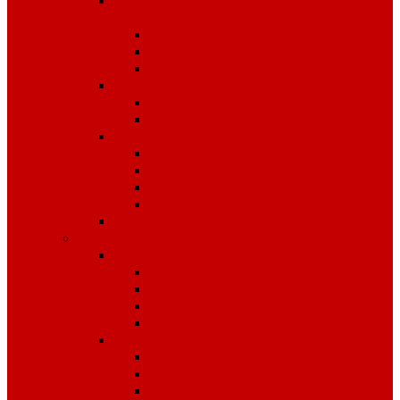
Спецодежда для рыбалки,
охоты, туризма
Зимняя
Летняя
Флис
Спецодежда сигнальная
Костюмы
Жилеты
Трикотаж
Белье, тельняшки
Рубашки-Поло
Толстовки
Футболки
Головные уборы
Спецобувь
Спецобувь зимняя
Обувь рабочая зимняя
Обувь суконная, валенки
Бахилы
ЭВА
Спецобувь летняя
Обувь рабочая летняя
Обувь резиновая, ПВХ
Обувь повседневная