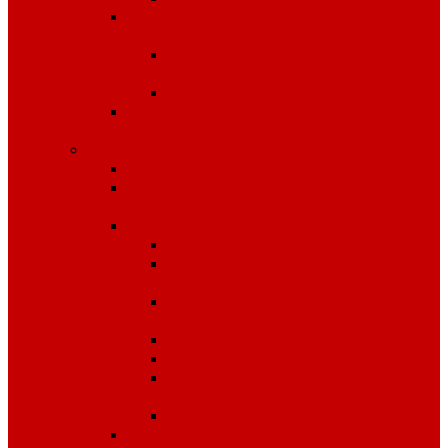
Средства защиты органов
дыхания
Противогазы, маски,
фильтры
Респираторы, патроны
Средства защиты органов
слуха
Средства защиты рук
КРАГИ
Дерматологические средства
защиты
Перчатки
Защита от вибрации
Защита от механических
воздействий
Защита от пониженных
температур
Защита от порезов
Одноразовые
Защита от химических
воздействий
Хозяйственные
Рукавицы