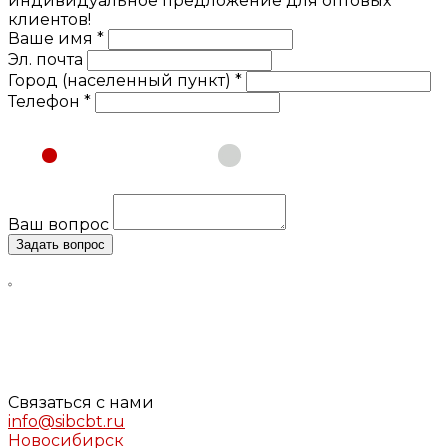
индивидуальное предложение для оптовых
клиентов!
Ваше имя *
Эл. почта
Город (населенный пункт) *
Телефон *
Физическое лицо
Юридическое лицо
Ваш вопрос
Задать вопрос
Нажимая кнопку «Задать вопрос», я даю свое согласие
на обработку моих персональных данных, в соответствии
с Федеральным законом от 27.07.2006 года №152-ФЗ «О
персональных данных», на условиях и для целей,
определенных в
Согласии
на обработку персональных
данных и
Политике конфиденциальности
Связаться с нами
info@sibcbt.ru
Новосибирск