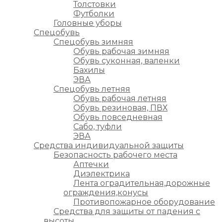
Толстовки
Футболки
Головные уборы
Спецобувь
Спецобувь зимняя
Обувь рабочая зимняя
Обувь суконная, валенки
Бахилы
ЭВА
Спецобувь летняя
Обувь рабочая летняя
Обувь резиновая, ПВХ
Обувь повседневная
Сабо, туфли
ЭВА
Средства индивидуальной защиты
Безопасность рабочего места
Аптечки
Диэлектрика
Лента оградительная,дорожные
ограждения,конусы
Противопожарное оборудование
Средства для защиты от падения с
высоты