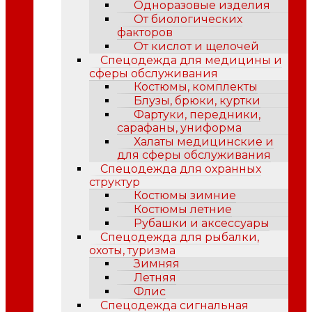
Одноразовые изделия
От биологических
факторов
От кислот и щелочей
Спецодежда для медицины и
сферы обслуживания
Костюмы, комплекты
Блузы, брюки, куртки
Фартуки, передники,
сарафаны, униформа
Халаты медицинские и
для сферы обслуживания
Спецодежда для охранных
структур
Костюмы зимние
Костюмы летние
Рубашки и аксессуары
Спецодежда для рыбалки,
охоты, туризма
Зимняя
Летняя
Флис
Спецодежда сигнальная