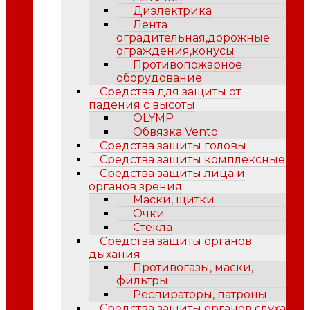
Диэлектрика
Лента
оградительная,дорожные
ограждения,конусы
Противопожарное
оборудование
Средства для защиты от
падения с высоты
OLYMP
Обвязка Vento
Средства защиты головы
Средства защиты комплексные
Средства защиты лица и
органов зрения
Маски, щитки
Очки
Стекла
Средства защиты органов
дыхания
Противогазы, маски,
фильтры
Респираторы, патроны
Средства защиты органов слуха