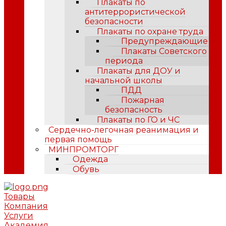
Плакаты по
антитеррористической
безопасности
Плакаты по охране труда
Предупреждающие
Плакаты Советского
периода
Плакаты для ДОУ и
начальной школы
ПДД
Пожарная
безопасность
Плакаты по ГО и ЧС
Сердечно-легочная реанимация и
первая помощь
МИНПРОМТОРГ
Одежда
Обувь
Товары
Компания
Услуги
Академия