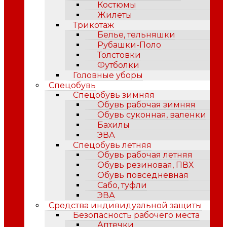
Костюмы
Жилеты
Трикотаж
Белье, тельняшки
Рубашки-Поло
Толстовки
Футболки
Головные уборы
Спецобувь
Спецобувь зимняя
Обувь рабочая зимняя
Обувь суконная, валенки
Бахилы
ЭВА
Спецобувь летняя
Обувь рабочая летняя
Обувь резиновая, ПВХ
Обувь повседневная
Сабо, туфли
ЭВА
Средства индивидуальной защиты
Безопасность рабочего места
Аптечки