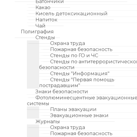
Батончики
Какао
Кисель детоксикационный
Напиток
Чай
Полиграфия
Стенды
Охрана труда
Пожарная безопасность
Стенды по ГО и ЧС
Стенды по антитеррористическо
безопасности
Стенды "Информация"
Стенды "Первая помощь
пострадавшим"
Знаки безопасности
Фотолюминесцентные эвакуационны
системы
Планы эвакуации
Эвакуационные знаки
Журналы
Охрана труда
Пожарная безопасность