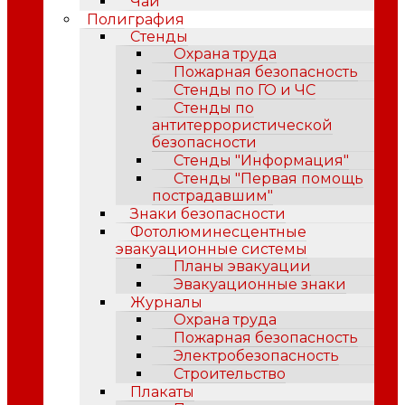
Чай
Полиграфия
Стенды
Охрана труда
Пожарная безопасность
Стенды по ГО и ЧС
Стенды по
антитеррористической
безопасности
Стенды "Информация"
Стенды "Первая помощь
пострадавшим"
Знаки безопасности
Фотолюминесцентные
эвакуационные системы
Планы эвакуации
Эвакуационные знаки
Журналы
Охрана труда
Пожарная безопасность
Электробезопасность
Строительство
Плакаты