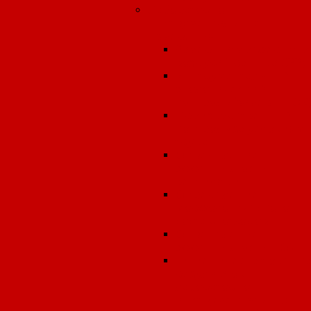
Лабораторно-
инструментальные
измерения
Замеры атмосферного
воздуха (граница СЗЗ)
Инструментальный
экологический
контроль (замеры ПЭК
Производственный
контроль за условиям
труда
Определение
эффективности
вентиляции
Определение
морфологического
состава отходов
Определение
эффективности ПОУ
Гигиеническая оценк
результатов
лабораторно-
инструментальных