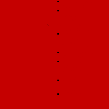
Специальная оценка
условий труда
Оценка
профессиональных
рисков
Ввод в эксплуатацию
объектов строительства
Измерение
звукоизоляции
ограждающих
конструкций
Тепловизионное
обследование
Контроль
воздухопроницаемост
ограждающих
конструкций
Разработка
энергетического
паспорта
Лабораторно-
инструментальные
испытания в зданиях 
сооружениях