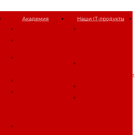
Академия
Наши IT-продукты
Проф
Программа для
переподготовка
оформления
Программы
результатов
повышения
Специальной
квалификации
Оценки Условий
Программы
Труда
обучения
Программа для
требованиям
управления
охраны труда
профессиональными
Безопасность работ
рисками
на высоте
Облачный
Программы
Битрикс24
обучения
Игровая платформа
требованиям
"Три смены"
го
пожарной
безопасности, ГО
иЧС
Программы
профессиональной