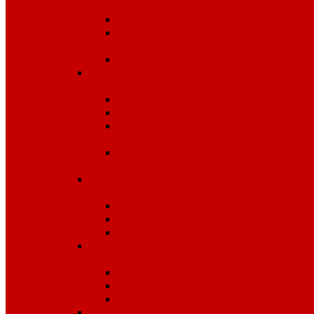
температур
Одноразовые изделия
От биологических
факторов
От кислот и щелочей
Спецодежда для медицины и
сферы обслуживания
Костюмы, комплекты
Блузы, брюки, куртки
Фартуки, передники,
сарафаны, униформа
Халаты медицинские и
для сферы обслуживания
Спецодежда для охранных
структур
Костюмы зимние
Костюмы летние
Рубашки и аксессуары
Спецодежда для рыбалки,
охоты, туризма
Зимняя
Летняя
Флис
Спецодежда сигнальная