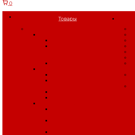
0
Товары
Спецодежда
О
Спецодежда зимняя
Н
Костюмы зимние
С
Куртки, брюки,
В
полукомбинезоны
С
зимние
В
Жилеты, воротники
П
Спецодежда летняя
к
Костюмы летние
Б
Куртки, брюки, жилеты, п/
п
к лето
У
Халаты рабочие
Комплекты
Спецодежда защитная
Одежда для защиты от
влаги
Одежда для защиты от
электрической дуги
Одежда от повышенных