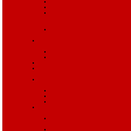
Аптечки
Диэлектрика
Лента
оградительная,дорожные
ограждения,конусы
Противопожарное
оборудование
Средства для защиты от
падения с высоты
OLYMP
Обвязка Vento
Средства защиты головы
Средства защиты
комплексные
Средства защиты лица и
органов зрения
Маски, щитки
Очки
Стекла
Средства защиты органов
дыхания
Противогазы, маски,
фильтры
Респираторы, патроны