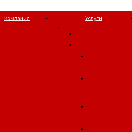
Компания
Услуги
 компании
Орган инспекции
овости
Экспертиза водных
татьи
объектов
акансии
Для получения
отрудники
лицензии
идеогалерея
Сбор отходов
олитика
(деятельность по
онфиденциальности
обращению с
лагодарственные
отходами)
исьма
Открытие
словия труда
медицинского
кабинета
(медицинская
деятельность)
Открытие учебно
кабинета
(образовательная
деятельность)
Открытие аптеки