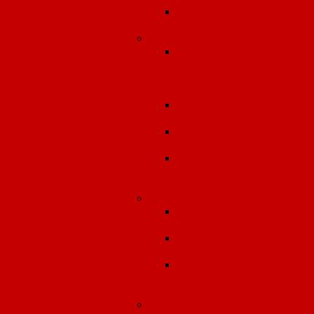
Оценка риска
здоровью населения
Охрана труда
Долгосрочное
сопровождение
организаций в област
охраны труда
Разработка документо
по охране труда
Производственный
аудит по охране труда.
Аудит системы
управления охраной
труда.
Экология
Экологическое
сопровождение
Абонентское
обслуживание
Разработка
природоохранной
документации
Условия труда