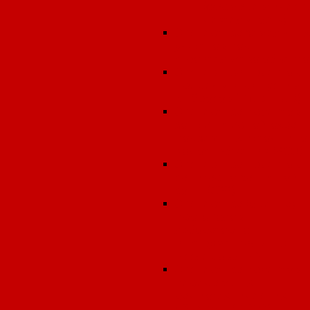
(фармацевтическ
деятельность)
Экспертиза земельных
участков под
строительство объекто
Экспертиза проектов
предельно допустимы
выбросов (ПДВ, НДВ)
Экспертиза проектов
зон санитарной охран
подземных источнико
водоснабжения (ЗСО)
Экспертиза проектов
санитарно-защитной
зоны (СЗЗ)
Экспертиза (оценка)
протоколов
лабораторно-
инструментальных
исследований
Экспертиза проектов
передающих
радиотехнических
объектов (ПРТО)