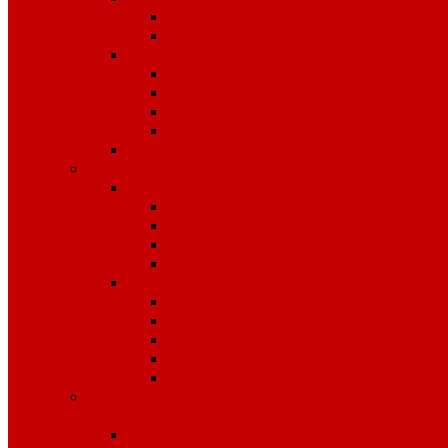
Костюмы
Жилеты
Трикотаж
Белье, тельняшки
Рубашки-Поло
Толстовки
Футболки
Головные уборы
Спецобувь
Спецобувь зимняя
Обувь рабочая зимняя
Обувь суконная, валенки
Бахилы
ЭВА
Спецобувь летняя
Обувь рабочая летняя
Обувь резиновая, ПВХ
Обувь повседневная
Сабо, туфли
ЭВА
Средства индивидуальной
защиты
Безопасность рабочего места