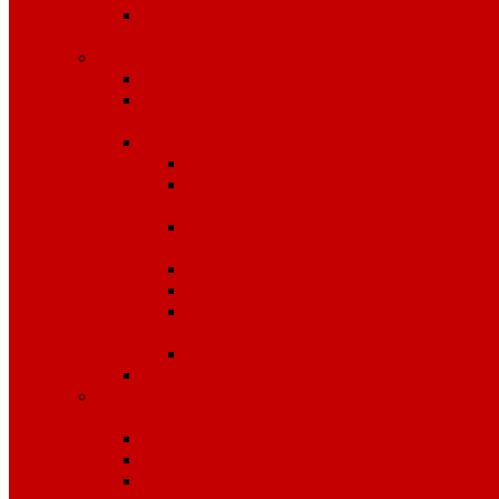
Средства защиты органов
слуха
Средства защиты рук
КРАГИ
Дерматологические средства
защиты
Перчатки
Защита от вибрации
Защита от механических
воздействий
Защита от пониженных
температур
Защита от порезов
Одноразовые
Защита от химических
воздействий
Хозяйственные
Рукавицы
Специализированное питание
VitaPro
Батончики
Какао
Кисель детоксикационный