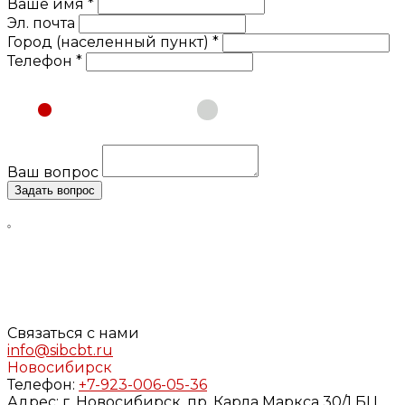
Ваше имя *
Эл. почта
Город (населенный пункт) *
Телефон *
Физическое лицо
Юридическое лицо
Ваш вопрос
Задать вопрос
Нажимая кнопку «Задать вопрос», я даю свое согласие
на обработку моих персональных данных, в соответствии
с Федеральным законом от 27.07.2006 года №152-ФЗ «О
персональных данных», на условиях и для целей,
определенных в
Согласии
на обработку персональных
данных и
Политике конфиденциальности
Связаться с нами
info@sibcbt.ru
Новосибирск
Телефон:
+7-923-006-05-36
Адрес:
г. Новосибирск, пр. Карла Маркса 30/1 БЦ