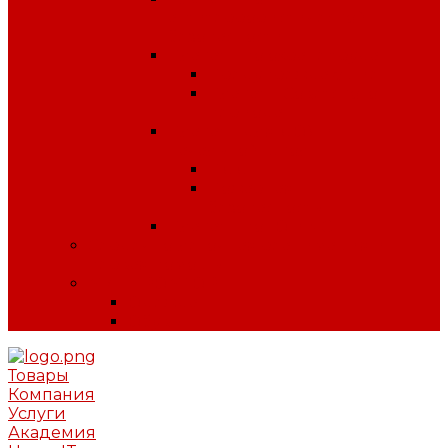
антитеррористической
безопасности
Плакаты по охране труда
Предупреждающие
Плакаты Советского
периода
Плакаты для ДОУ и
начальной школы
ПДД
Пожарная
безопасность
Плакаты по ГО и ЧС
Сердечно-легочная реанимация и
первая помощь
МИНПРОМТОРГ
Одежда
Обувь
Товары
Компания
Услуги
Академия