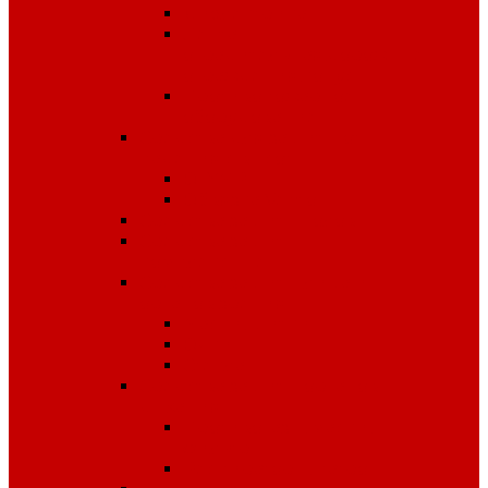
Диэлектрика
Лента
оградительная,дорожные
ограждения,конусы
Противопожарное
оборудование
Средства для защиты от
падения с высоты
OLYMP
Обвязка Vento
Средства защиты головы
Средства защиты
комплексные
Средства защиты лица и
органов зрения
Маски, щитки
Очки
Стекла
Средства защиты органов
дыхания
Противогазы, маски,
фильтры
Респираторы, патроны