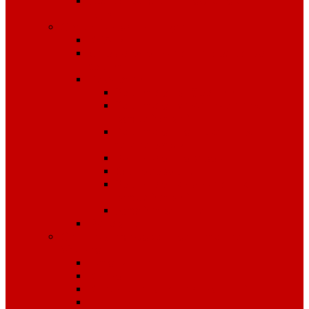
Средства защиты органов
слуха
Средства защиты рук
КРАГИ
Дерматологические средства
защиты
Перчатки
Защита от вибрации
Защита от механических
воздействий
Защита от пониженных
температур
Защита от порезов
Одноразовые
Защита от химических
воздействий
Хозяйственные
Рукавицы
Специализированное питание
VitaPro
Батончики
Какао
Кисель детоксикационный
Напиток