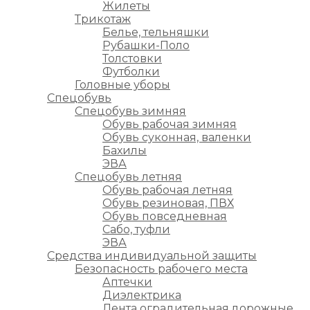
Жилеты
Трикотаж
Белье, тельняшки
Рубашки-Поло
Толстовки
Футболки
Головные уборы
Спецобувь
Спецобувь зимняя
Обувь рабочая зимняя
Обувь суконная, валенки
Бахилы
ЭВА
Спецобувь летняя
Обувь рабочая летняя
Обувь резиновая, ПВХ
Обувь повседневная
Сабо, туфли
ЭВА
Средства индивидуальной защиты
Безопасность рабочего места
Аптечки
Диэлектрика
Лента оградительная,дорожные