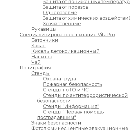
Защита от пониженных температур
Защита от порезов
Одноразовые
Защита от химических воздействи
Хозяйственные
Рукавицы
Специализированное питание VitaPro
Батончики
Какао
Кисель детоксикационный
Напиток
Чай
Полиграфия
Стенды
Охрана труда
Пожарная безопасность
Стенды по ГО и ЧС
Стенды по антитеррористической
безопасности
Стенды "Информация"
Стенды "Первая помощь
пострадавшим"
Знаки безопасности
Фотолюминесцентные эвакуационные