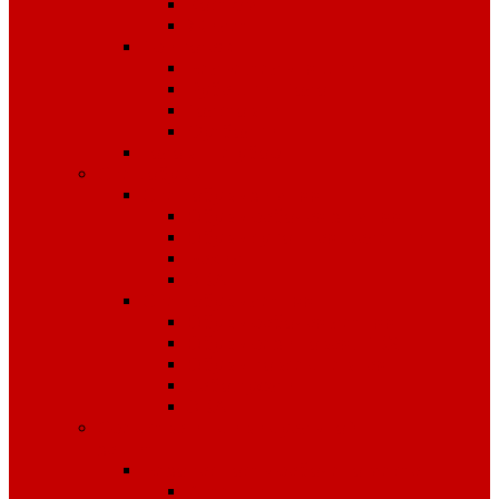
Костюмы
Жилеты
Трикотаж
Белье, тельняшки
Рубашки-Поло
Толстовки
Футболки
Головные уборы
Спецобувь
Спецобувь зимняя
Обувь рабочая зимняя
Обувь суконная, валенки
Бахилы
ЭВА
Спецобувь летняя
Обувь рабочая летняя
Обувь резиновая, ПВХ
Обувь повседневная
Сабо, туфли
ЭВА
Средства индивидуальной
защиты
Безопасность рабочего места
Аптечки