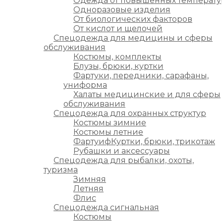
Одежда от повышенных температу
Одноразовые изделия
От биологических факторов
От кислот и щелочей
Спецодежда для медицины и сферы
обслуживания
Костюмы, комплекты
Блузы, брюки, куртки
Фартуки, передники, сарафаны,
униформа
Халаты медицинские и для сферы
обслуживания
Спецодежда для охранных структур
Костюмы зимние
Костюмы летние
ФартуифКуртки, брюки, трикотаж
Рубашки и аксессуары
Спецодежда для рыбалки, охоты,
туризма
Зимняя
Летняя
Флис
Спецодежда сигнальная
Костюмы