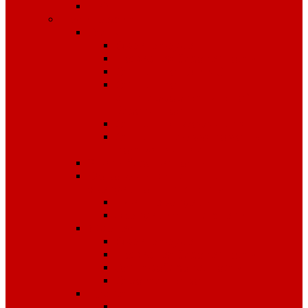
Чай
Полиграфия
Стенды
Охрана труда
Пожарная безопасность
Стенды по ГО и ЧС
Стенды по
антитеррористической
безопасности
Стенды "Информация"
Стенды "Первая помощь
пострадавшим"
Знаки безопасности
Фотолюминесцентные
эвакуационные системы
Планы эвакуации
Эвакуационные знаки
Журналы
Охрана труда
Пожарная безопасность
Электробезопасность
Строительство
Плакаты
Плакаты по