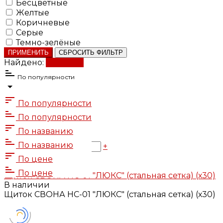
Бесцветные
Желтые
Коричневые
Серые
Темно-зелёные
ПРИМЕНИТЬ
СБРОСИТЬ ФИЛЬТР
Найдено:
Показать
По популярности
По популярности
По популярности
495.5 ₽
По названию
495.5 ₽
По названию
-
+
В корзину
По цене
Добавлено
По цене
Щиток СВОНА НС-01 "ЛЮКС" (стальная сетка) (х30)
В наличии
Щиток СВОНА НС-01 "ЛЮКС" (стальная сетка) (х30)