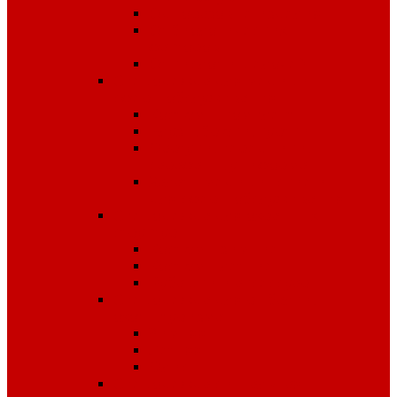
Одноразовые изделия
От биологических
факторов
От кислот и щелочей
Спецодежда для медицины и
сферы обслуживания
Костюмы, комплекты
Блузы, брюки, куртки
Фартуки, передники,
сарафаны, униформа
Халаты медицинские и
для сферы обслуживания
Спецодежда для охранных
структур
Костюмы зимние
Костюмы летние
Рубашки и аксессуары
Спецодежда для рыбалки,
охоты, туризма
Зимняя
Летняя
Флис
Спецодежда сигнальная