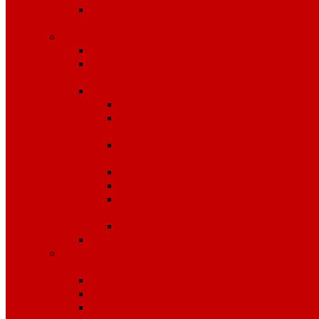
Средства защиты органов
слуха
Средства защиты рук
КРАГИ
Дерматологические средства
защиты
Перчатки
Защита от вибрации
Защита от механических
воздействий
Защита от пониженных
температур
Защита от порезов
Одноразовые
Защита от химических
воздействий
Хозяйственные
Рукавицы
Специализированное питание
VitaPro
Батончики
Какао
Кисель детоксикационный