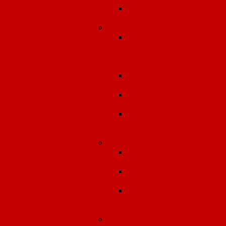
Оценка риска
здоровью населения
Охрана труда
Долгосрочное
сопровождение
организаций в област
охраны труда
Разработка документо
по охране труда
Производственный
аудит по охране труда.
Аудит системы
управления охраной
труда.
Экология
Экологическое
сопровождение
Абонентское
обслуживание
Разработка
природоохранной
документации
Условия труда