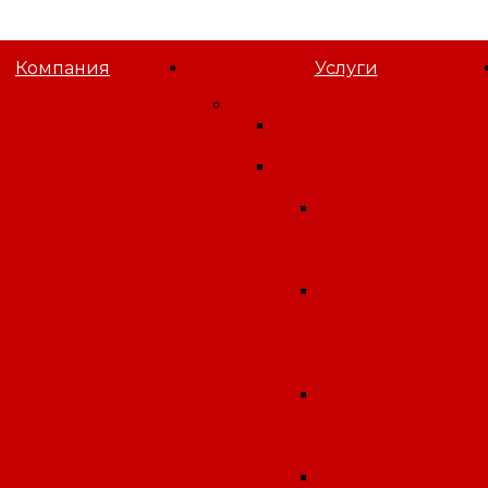
Компания
Услуги
 компании
Орган инспекции
овости
Экспертиза водных
татьи
объектов
акансии
Для получения
отрудники
лицензии
идеогалерея
Сбор отходов
олитика
(деятельность по
онфиденциальности
обращению с
лагодарственные
отходами)
исьма
Открытие
словия труда
медицинского
кабинета
(медицинская
деятельность)
Открытие учебно
кабинета
(образовательная
деятельность)
Открытие аптеки