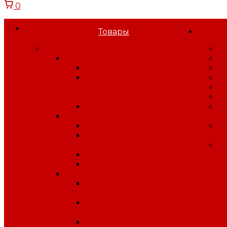
0
Товары
Спецодежда
О
Спецодежда зимняя
Н
Костюмы зимние
С
Куртки, брюки,
В
полукомбинезоны
С
зимние
В
Жилеты, воротники
П
Спецодежда летняя
к
Костюмы летние
Б
Куртки, брюки, жилеты, п/
п
к лето
У
Халаты рабочие
Комплекты
Спецодежда защитная
Одежда для защиты от
влаги
Одежда для защиты от
электрической дуги
Одежда от повышенных