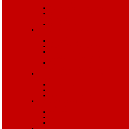
температур
Одноразовые изделия
От биологических
факторов
От кислот и щелочей
Спецодежда для медицины и
сферы обслуживания
Костюмы, комплекты
Блузы, брюки, куртки
Фартуки, передники,
сарафаны, униформа
Халаты медицинские и
для сферы обслуживания
Спецодежда для охранных
структур
Костюмы зимние
Костюмы летние
Рубашки и аксессуары
Спецодежда для рыбалки,
охоты, туризма
Зимняя
Летняя
Флис
Спецодежда сигнальная