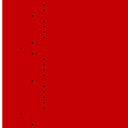
Костюмы
Жилеты
Трикотаж
Белье, тельняшки
Рубашки-Поло
Толстовки
Футболки
Головные уборы
Спецобувь
Спецобувь зимняя
Обувь рабочая зимняя
Обувь суконная, валенки
Бахилы
ЭВА
Спецобувь летняя
Обувь рабочая летняя
Обувь резиновая, ПВХ
Обувь повседневная
Сабо, туфли
ЭВА
Средства индивидуальной
защиты
Безопасность рабочего места