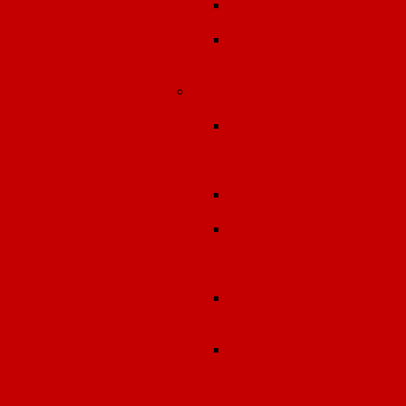
Специальная оценка
условий труда
Оценка
профессиональных
рисков
Ввод в эксплуатацию
объектов строительства
Измерение
звукоизоляции
ограждающих
конструкций
Тепловизионное
обследование
Контроль
воздухопроницаемост
ограждающих
конструкций
Разработка
энергетического
паспорта
Лабораторно-
инструментальные
испытания в зданиях 
сооружениях