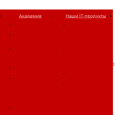
Академия
Наши IT-продукты
Проф
Программа для
переподготовка
оформления
Программы
результатов
повышения
Специальной
квалификации
Оценки Условий
Программы
Труда
обучения
Программа для
требованиям
управления
охраны труда
профессиональными
Безопасность работ
рисками
на высоте
Облачный
Программы
Битрикс24
обучения
Игровая платформа
требованиям
"Три смены"
го
пожарной
безопасности, ГО
иЧС
Программы
профессиональной