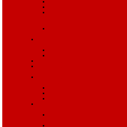
Аптечки
Диэлектрика
Лента
оградительная,дорожные
ограждения,конусы
Противопожарное
оборудование
Средства для защиты от
падения с высоты
OLYMP
Обвязка Vento
Средства защиты головы
Средства защиты
комплексные
Средства защиты лица и
органов зрения
Маски, щитки
Очки
Стекла
Средства защиты органов
дыхания
Противогазы, маски,
фильтры
Респираторы, патроны