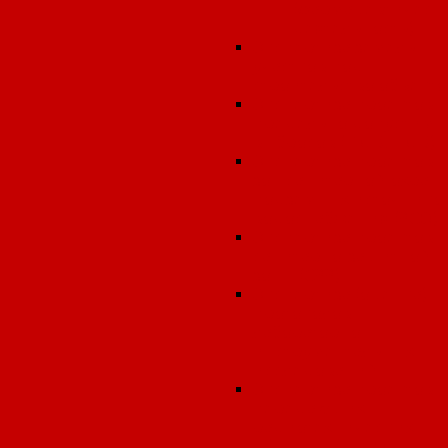
(фармацевтическ
деятельность)
Экспертиза земельных
участков под
строительство объекто
Экспертиза проектов
предельно допустимы
выбросов (ПДВ, НДВ)
Экспертиза проектов
зон санитарной охран
подземных источнико
водоснабжения (ЗСО)
Экспертиза проектов
санитарно-защитной
зоны (СЗЗ)
Экспертиза (оценка)
протоколов
лабораторно-
инструментальных
исследований
Экспертиза проектов
передающих
радиотехнических
объектов (ПРТО)