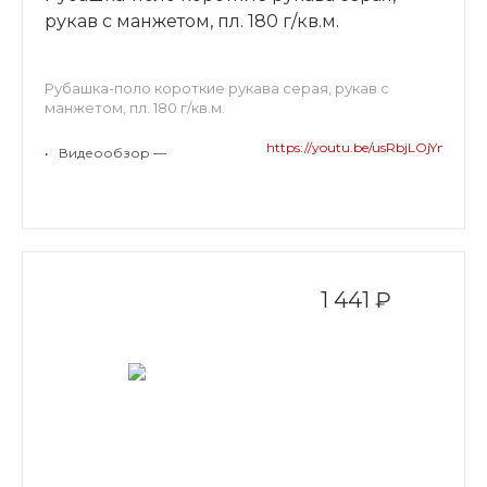
рукав с манжетом, пл. 180 г/кв.м.
Рубашка-поло короткие рукава серая, рукав с
манжетом, пл. 180 г/кв.м.
https://youtu.be/usRbjLOjYmk
•
Видеообзор —
1 441 ₽