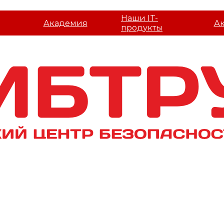
Наши IT-
Академия
А
продукты